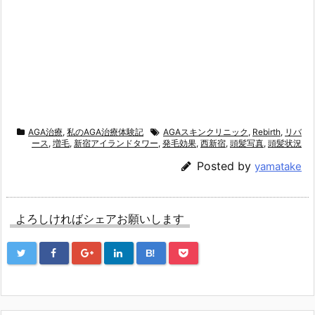
AGA治療
,
私のAGA治療体験記
AGAスキンクリニック
,
Rebirth
,
リバ
ース
,
増毛
,
新宿アイランドタワー
,
発毛効果
,
西新宿
,
頭髪写真
,
頭髪状況
Posted by
yamatake
よろしければシェアお願いします
B!